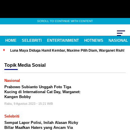
SCROLL TO CONTINUE WITH CONTENT
HOME
SELEBRITI
ENTERTAINMENT
HOTNEWS
NASIONAL
Luna Maya Diduga Hamil Kembar, Maxime Pilih Diam, Warganet Riuh!
Topik
Media Sosial
Nasional
Prabowo Subianto Unggah Foto Tiga
Kucing di International Cat Day, Warganet:
Kangen Bobby
Rabu, 9 Agustus 2023 - 15:21 WIB
Selebriti
Sempat Lapor Polisi, Inilah Alasan Rizky
Billar Maafkan Haters yang Ancam Via