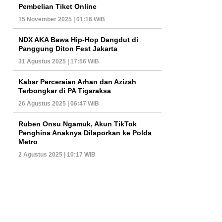
Pembelian Tiket Online
15 November 2025 | 01:16 WIB
NDX AKA Bawa Hip-Hop Dangdut di
Panggung Diton Fest Jakarta
31 Agustus 2025 | 17:56 WIB
Kabar Perceraian Arhan dan Azizah
Terbongkar di PA Tigaraksa
26 Agustus 2025 | 06:47 WIB
Ruben Onsu Ngamuk, Akun TikTok
Penghina Anaknya Dilaporkan ke Polda
Metro
2 Agustus 2025 | 10:17 WIB