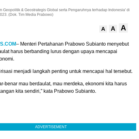
Geopolitik & Geostrategis Global serta Pengaruhnya terhadap Indonesia' di
2023. (Dok. Tim Media Prabowo)
A
A
A
S.COM
– Menteri Pertahanan Prabowo Subianto menyebut
aulat harus berbanding lurus dengan upaya mencapai
onomi.
irisasi menjadi langkah penting untuk mencapai hal tersebut.
nar-benar mau berdaulat, mau merdeka, ekonomi kita harus
tangan kita sendiri,” kata Prabowo Subianto.
ADVERTISEMENT