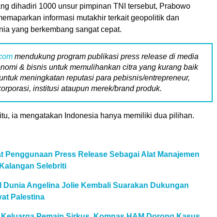
ng dihadiri 1000 unsur pimpinan TNI tersebut, Prabowo
emaparkan informasi mutakhir terkait geopolitik dan
unia yang berkembang sangat cepat.
.com
mendukung program publikasi press release di media
nomi & bisnis untuk memulihankan citra yang kurang baik
untuk meningkatan reputasi para pebisnis/entrepreneur,
korporasi, institusi ataupun merek/brand produk.
tu, ia mengatakan Indonesia hanya memiliki dua pilihan.
aat Penggunaan Press Release Sebagai Alat Manajemen
Kalangan Selebriti
al Dunia Angelina Jolie Kembali Suarakan Dukungan
at Palestina
l Keluarga Pemain Sirkus, Komnas HAM Dorong Kasus