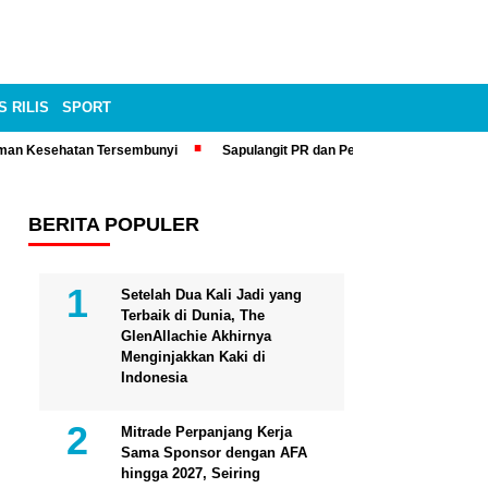
S RILIS
SPORT
man Kesehatan Tersembunyi
Sapulangit PR dan Persrilis.com Bisa Tay
BERITA POPULER
Setelah Dua Kali Jadi yang
Terbaik di Dunia, The
GlenAllachie Akhirnya
Menginjakkan Kaki di
Indonesia
Mitrade Perpanjang Kerja
Sama Sponsor dengan AFA
hingga 2027, Seiring