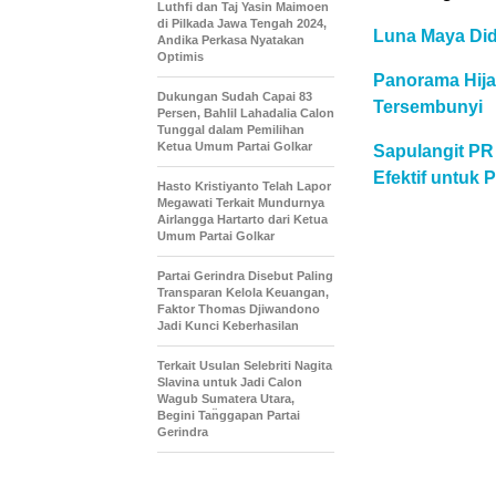
Luthfi dan Taj Yasin Maimoen
di Pilkada Jawa Tengah 2024,
Luna Maya Did
Andika Perkasa Nyatakan
Optimis
Panorama Hij
Dukungan Sudah Capai 83
Tersembunyi
Persen, Bahlil Lahadalia Calon
Tunggal dalam Pemilihan
Ketua Umum Partai Golkar
Sapulangit PR
Efektif untuk
Hasto Kristiyanto Telah Lapor
Megawati Terkait Mundurnya
Airlangga Hartarto dari Ketua
Umum Partai Golkar
Partai Gerindra Disebut Paling
Transparan Kelola Keuangan,
Faktor Thomas Djiwandono
Jadi Kunci Keberhasilan
Terkait Usulan Selebriti Nagita
Slavina untuk Jadi Calon
Wagub Sumatera Utara,
Begini Tan̈ggapan Partai
Gerindra