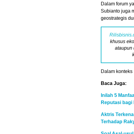
Dalam forum ya
Subianto juga m
geostrategis d
Rilisbisnis
khusus eko
ataupun 
Dalam konteks i
Baca Juga:
Inilah 5 Manf
Reputasi bagi 
Aktris Terken
Terhadap Raky
Soal Asal-usu