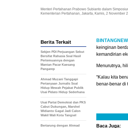
Menteri Pertahanan Prabowo Subianto dalam Simposium 
Kementerian Pertahanan, Jakarta, Kamis, 2 November 
BINTANGNEW
Berita Terkait
keinginan berd
Sekjen PDI Perjuangan Sebut
kemandirian ek
Bersifat Rahasia Soal Hasil
Pertemuannya dengan
Mantan Pacar Kaesang
Menurutnya, hil
Pangarep
“Kalau kita be
Ahmad Muzani Tanggapi
benar-benar di 
Pertanyaan Jurnalis Soal
Hidup Mewah Pejabat Publik
Usai Pidato Hidup Sederhana
Usai Partai Demokrat dan PKS
Cabut Dukungan, Marshel
Widianto Gagal Jadi Calon
Wakil Wali Kota Tangsel
Baca Juga:
Bertarung dengan Ahmad