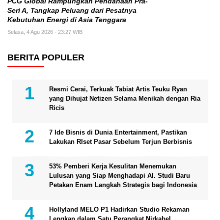
PCG Global Rampungkan Pendanaan Pra-
Seri A, Tangkap Peluang dari Pesatnya
Kebutuhan Energi di Asia Tenggara
Selasa, 4 Agu 2026 - 23:27 WIB
BERITA POPULER
Resmi Cerai, Terkuak Tabiat Artis Teuku Ryan
yang Dihujat Netizen Selama Menikah dengan Ria
Ricis
7 Ide Bisnis di Dunia Entertainment, Pastikan
Lakukan RIset Pasar Sebelum Terjun Berbisnis
53% Pemberi Kerja Kesulitan Menemukan
Lulusan yang Siap Menghadapi AI. Studi Baru
Petakan Enam Langkah Strategis bagi Indonesia
Hollyland MELO P1 Hadirkan Studio Rekaman
Lengkap dalam Satu Perangkat Nirkabel