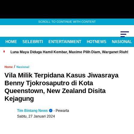
SCROLL TO CONTINUE WITH CONTENT
HOME
SELEBRITI
ENTERTAINMENT
HOTNEWS
NASIONAL
Luna Maya Diduga Hamil Kembar, Maxime Pilih Diam, Warganet Riuh!
/
Home
Nasional
Vila Milik Terpidana Kasus Jiwasraya
Benny Tjokrosaputro di Kota
Queenstown, New Zealand Disita
Kejagung
Tim Bintang News
- Pewarta
Sabtu, 27 Januari 2024