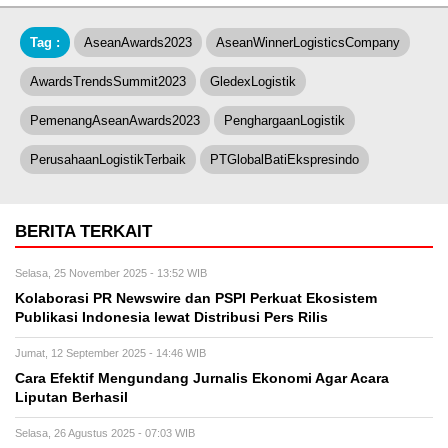
Tag :
AseanAwards2023
AseanWinnerLogisticsCompany
AwardsTrendsSummit2023
GledexLogistik
PemenangAseanAwards2023
PenghargaanLogistik
PerusahaanLogistikTerbaik
PTGlobalBatiEkspresindo
BERITA TERKAIT
Selasa, 25 November 2025 - 13:52 WIB
Kolaborasi PR Newswire dan PSPI Perkuat Ekosistem
Publikasi Indonesia lewat Distribusi Pers Rilis
Jumat, 12 September 2025 - 14:46 WIB
Cara Efektif Mengundang Jurnalis Ekonomi Agar Acara
Liputan Berhasil
Selasa, 26 Agustus 2025 - 07:03 WIB