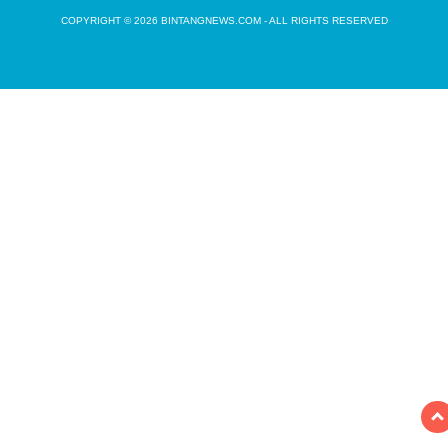
COPYRIGHT © 2026 BINTANGNEWS.COM - ALL RIGHTS RESERVED